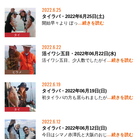
2022.6.25
タイラバ・2022年6月25日(土)
開始早々より ぽっ
…続きを読む
タイ
2022.6.22
活イワシ五目・2022年06月22日(水)
活イワシ五目、少人数でしたがイ
…続きを読む
アコウ
ハマチ
ヒラメ
タイ
2022.6.19
タイラバ・2022年06月19日(日)
初タイラバの方も居られましたが
…続きを読む
タイ
2022.6.12
タイラバ・2022年06月12日(日)
今日はシマノ赤澤氏と大阪のおじ
…続きを読む