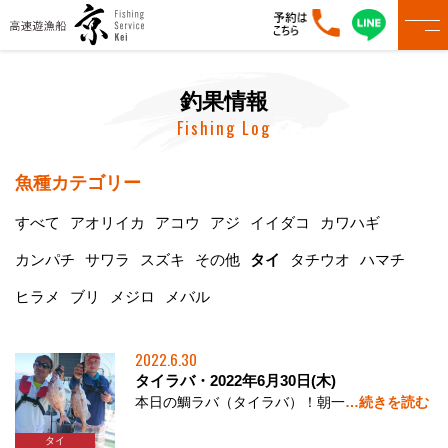
釣果情報
Fishing Log
魚種カテゴリー
すべて
アオリイカ
アコウ
アジ
イイダコ
カワハギ
カンパチ
サワラ
スズキ
その他
タイ
タチウオ
ハマチ
ヒラメ
ブリ
メジロ
メバル
2022.6.30
タイラバ・2022年6月30日(木)
本日の鯛ラバ（タイラバ）！朝一
…続きを読む
タイ