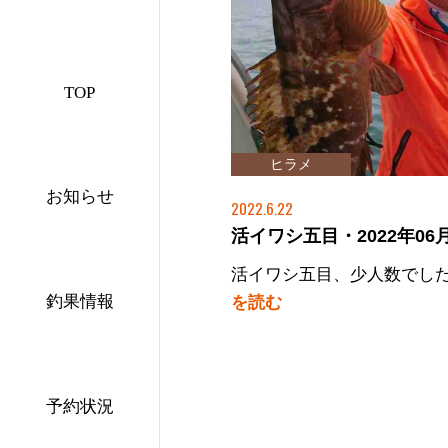
TOP
アコウ
ハマチ
ヒラメ
タイ
お知らせ
2022.6.22
活イワシ五目・2022年06月
活イワシ五目、少人数でし
釣果情報
を読む
予約状況