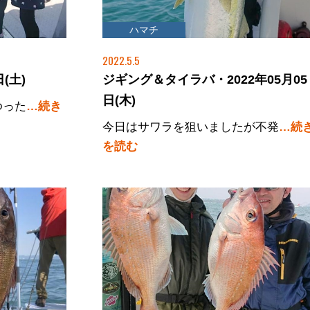
ハマチ
タイ
2022.5.5
(土)
ジギング＆タイラバ・2022年05月05
日(木)
ゆった
…続き
今日はサワラを狙いましたが不発
…続
を読む