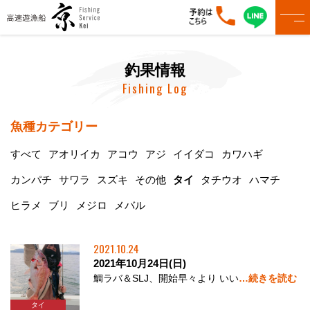
釣果情報
Fishing Log
魚種カテゴリー
すべて
アオリイカ
アコウ
アジ
イイダコ
カワハギ
カンパチ
サワラ
スズキ
その他
タイ
タチウオ
ハマチ
ヒラメ
ブリ
メジロ
メバル
2021.10.24
2021年10月24日(日)
鯛ラバ＆SLJ、開始早々より いい
…続きを読む
タイ