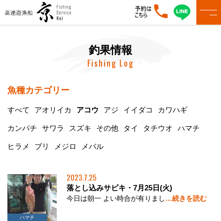
釣果情報
Fishing Log
魚種カテゴリー
すべて
アオリイカ
アコウ
アジ
イイダコ
カワハギ
カンパチ
サワラ
スズキ
その他
タイ
タチウオ
ハマチ
ヒラメ
ブリ
メジロ
メバル
2023.7.25
落とし込みサビキ・7月25日(火)
今日は朝一 よい時合が有りまし
…続きを読む
アコウ
ハマチ
タイ