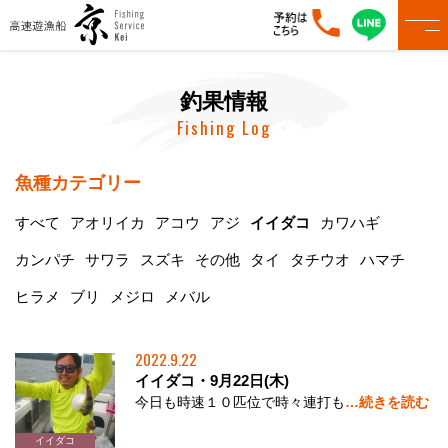
釣果情報
Fishing Log
魚種カテゴリー
すべて
アオリイカ
アコウ
アジ
イイダコ
カワハギ
カンパチ
サワラ
スズキ
その他
タイ
タチウオ
ハマチ
ヒラメ
ブリ
メジロ
メバル
2022.9.22
イイダコ・9月22日(木)
今日も時速１０匹位で時々連打も
…続きを読む
イイダコ