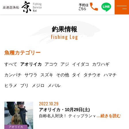
釣果情報
Fishing Log
魚種カテゴリー
すべて
アオリイカ
アコウ
アジ
イイダコ
カワハギ
カンパチ
サワラ
スズキ
その他
タイ
タチウオ
ハマチ
ヒラメ
ブリ
メジロ
メバル
2022.10.29
アオリイカ・10月29日(土)
自称名人対決！ ティップランｖ
…続きを読む
アオリイカ