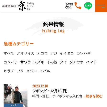
釣果情報
Fishing Log
魚種カテゴリー
すべて
アオリイカ
アコウ
アジ
イイダコ
カワハギ
カンパチ
サワラ
スズキ
その他
タイ
タチウオ
ハマチ
ヒラメ
ブリ
メジロ
メバル
2023.12.10
ジギング・12月10(日)
鳴門へ遠征、ポツポツから入れ食
…続きを読む
サワラ
ハマチ