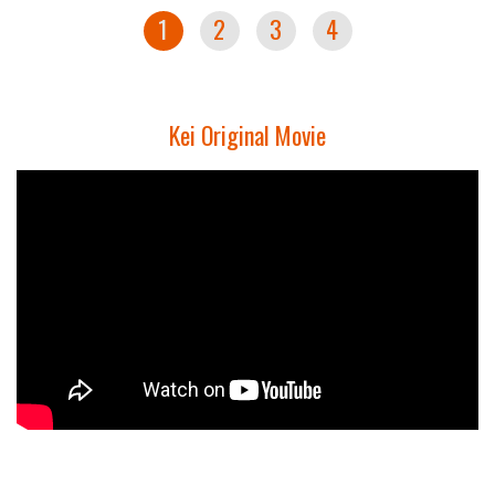
1
2
3
4
Kei Original Movie