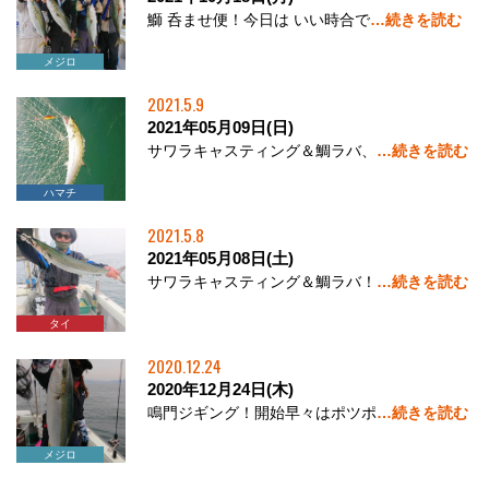
鰤 呑ませ便！今日は いい時合で
…続きを読む
サワラ
メジロ
2021.5.9
2021年05月09日(日)
サワラキャスティング＆鯛ラバ、
…続きを読む
サワラ
ハマチ
タイ
2021.5.8
2021年05月08日(土)
サワラキャスティング＆鯛ラバ！
…続きを読む
サワラ
タイ
2020.12.24
2020年12月24日(木)
鳴門ジギング！開始早々はポツポ
…続きを読む
サワラ
ハマチ
メジロ