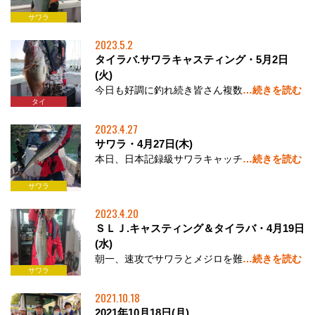
サワラ
2023.5.2
タイラバ.サワラキャスティング・5月2日
(火)
今日も好調に釣れ続き皆さん複数
…続きを読む
サワラ
タイ
2023.4.27
サワラ・4月27日(木)
本日、日本記録級サワラキャッチ
…続きを読む
サワラ
2023.4.20
ＳＬＪ.キャスティング＆タイラバ・4月19日
(水)
朝一、速攻でサワラとメジロを難
…続きを読む
サワラ
2021.10.18
2021年10月18日(月)