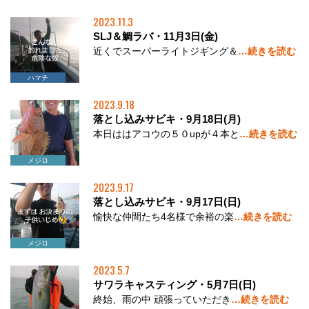
2023.11.3
SLJ＆鯛ラバ・11月3日(金)
近くでスーパーライトジギング＆
…続きを読む
アコウ
サワラ
ハマチ
タイ
2023.9.18
落とし込みサビキ・9月18日(月)
本日ははアコウの５０upが４本と
…続きを読む
アコウ
サワラ
メジロ
2023.9.17
落とし込みサビキ・9月17日(日)
愉快な仲間たち4名様で余裕の楽
…続きを読む
アコウ
サワラ
メジロ
2023.5.7
サワラキャスティング・5月7日(日)
終始、雨の中 頑張っていただき
…続きを読む