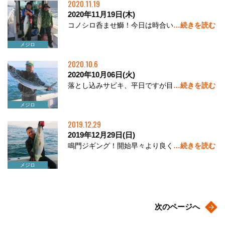
2020.11.19
2020年11月19日(木)
コノシロ呑ませ鰤！今日は時合い
…続きを読む
サワラ
メジロ
ブリ
2020.10.6
2020年10月06日(火)
落とし込みサビキ、平日ですが目
…続きを読む
サワラ
ハマチ
ヒラメ
メジロ
2019.12.29
2019年12月29日(日)
鳴門ジギング！開始早々より良く
…続きを読む
サワラ
ハマチ
メジロ
ブリ
次のページへ