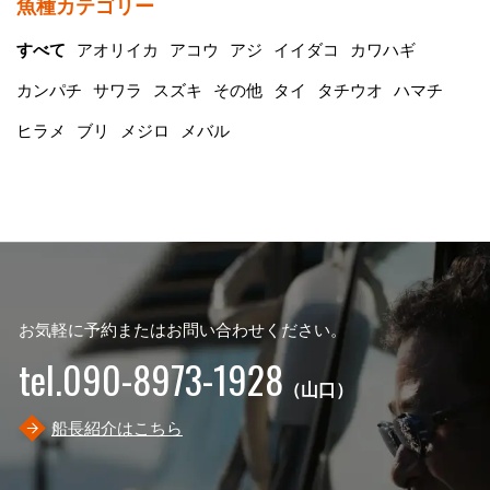
魚種カテゴリー
すべて
アオリイカ
アコウ
アジ
イイダコ
カワハギ
カンパチ
サワラ
スズキ
その他
タイ
タチウオ
ハマチ
ヒラメ
ブリ
メジロ
メバル
お気軽に予約またはお問い合わせください。
tel.090-8973-1928
（山口）
船長紹介はこちら