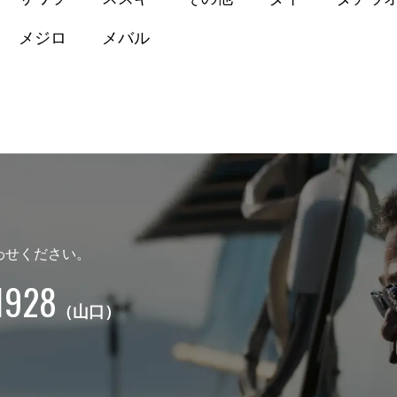
メジロ
メバル
わせください。
1928
（山口）