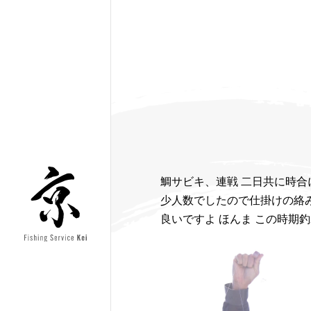
鯛サビキ、連戦 二日共に時
少人数でしたので仕掛けの絡
良いですよ ほんま この時期