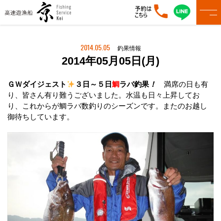
2014.05.05
釣果情報
2014年05月05日(月)
ＧＷダイジェスト
３日～５日
鯛
ラバ釣果
！
満席の日も有
り、皆さん有り難うございました。水温も日々上昇してお
り、これからが鯛ラバ数釣りのシーズンです。またのお越し
御待ちしています。