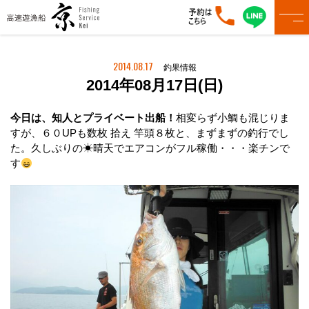
2014.08.17
釣果情報
2014年08月17日(日)
今日は、知人とプライベート出船！
相変らず小鯛も混じりま
すが、６０UPも数枚 拾え 竿頭８枚と、まずまずの釣行でし
た。久しぶりの☀晴天でエアコンがフル稼働・・・楽チンで
す