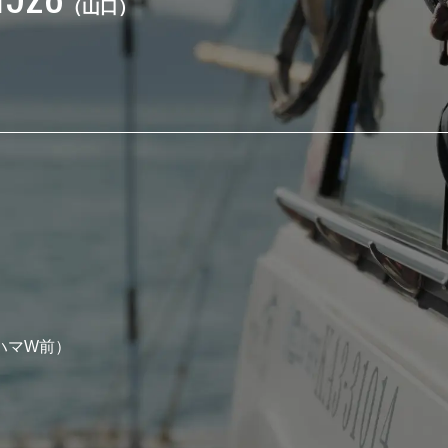
（山口）
ハマW前）