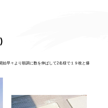
)
開始早々より順調に数を伸ばして2名様で１９枚と爆