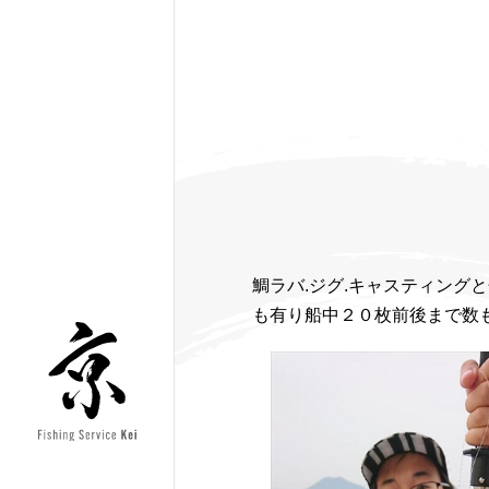
鯛ラバ.ジグ.キャスティング
も有り船中２０枚前後まで数