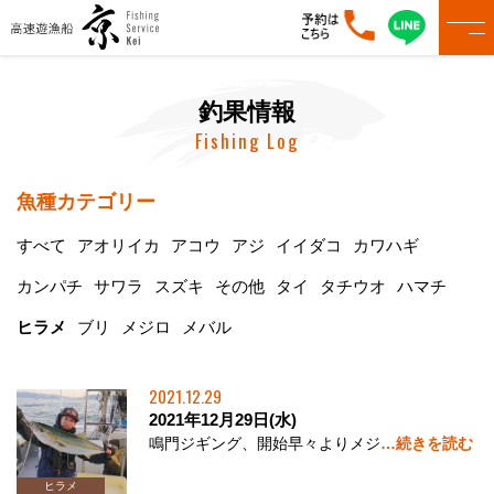
釣果情報
Fishing Log
魚種カテゴリー
すべて
アオリイカ
アコウ
アジ
イイダコ
カワハギ
カンパチ
サワラ
スズキ
その他
タイ
タチウオ
ハマチ
ヒラメ
ブリ
メジロ
メバル
2021.12.29
2021年12月29日(水)
鳴門ジギング、開始早々よりメジ
…続きを読む
ヒラメ