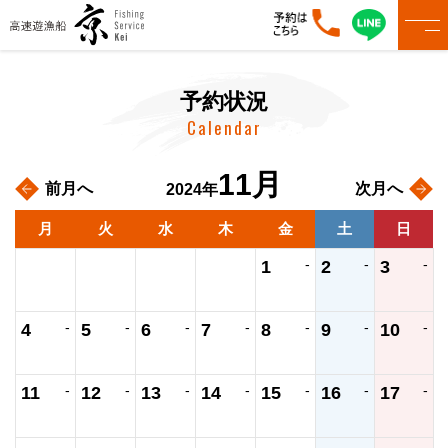
予約状況
Calendar
11月
前月へ
次月へ
2024年
月
火
水
木
金
土
日
-
-
-
1
2
3
-
-
-
-
-
-
-
4
5
6
7
8
9
10
-
-
-
-
-
-
-
11
12
13
14
15
16
17